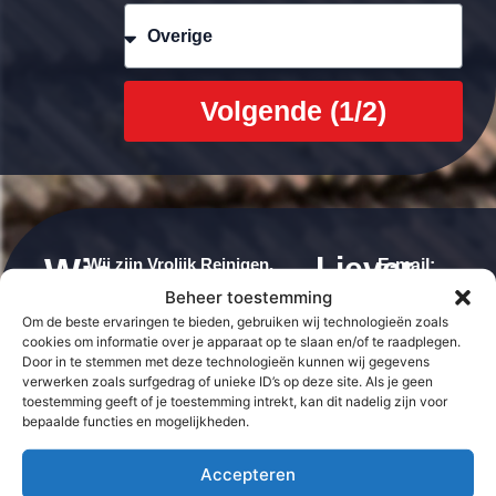
Volgende (1/2)
Wie
Liever
Wij zijn Vrolijk Reinigen,
E-mail:
specialisten in het reinigen
info@vrolijkre
direct
Beheer toestemming
zijn
van buitenoppervlakken. We
Om de beste ervaringen te bieden, gebruiken wij technologieën zoals
contact?
Telefoon:
wij?
denken met je mee, geven
cookies om informatie over je apparaat op te slaan en/of te raadplegen.
+31 6
eerlijk advies en leveren altijd
Door in te stemmen met deze technologieën kunnen wij gegevens
verwerken zoals surfgedrag of unieke ID’s op deze site. Als je geen
werk waar we trots op zijn.
24448507
toestemming geeft of je toestemming intrekt, kan dit nadelig zijn voor
bepaalde functies en mogelijkheden.
Onze klanten waarderen ons
om onze duidelijke
Accepteren
communicatie, nette