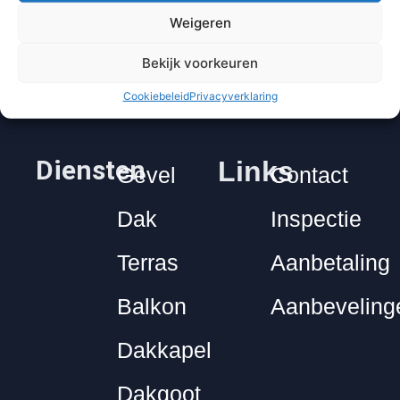
afwerking en het nakomen
Weigeren
van afspraken.
Bekijk voorkeuren
Cookiebeleid
Privacyverklaring
Diensten
Links
Gevel
Contact
Dak
Inspectie
Terras
Aanbetaling
Balkon
Aanbeveling
Dakkapel
Dakgoot