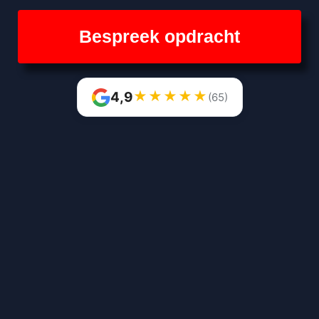
Bespreek opdracht
★
★
★
★
★
4,9
(65)