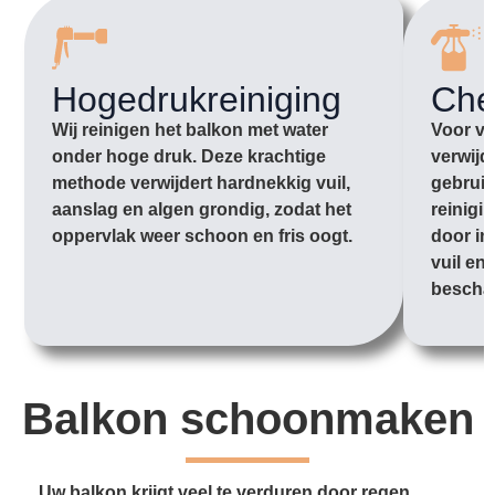
Hogedrukreiniging
Che
Wij reinigen het balkon met water
Voor vu
onder hoge druk. Deze krachtige
verwijd
methode verwijdert hardnekkig vuil,
gebruik
aanslag en algen grondig, zodat het
reinigi
oppervlak weer schoon en fris oogt.
door in
vuil en
bescha
Balkon schoonmaken
Uw balkon krijgt veel te verduren door regen,