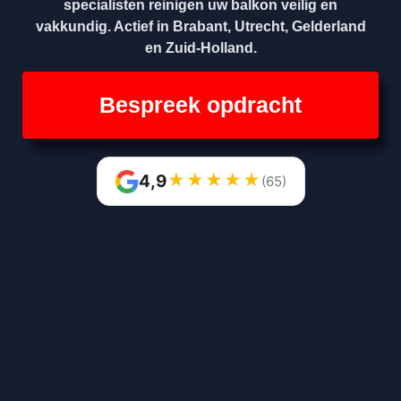
specialisten reinigen uw balkon veilig en
vakkundig. Actief in Brabant, Utrecht, Gelderland
en Zuid-Holland.
Bespreek opdracht
★
★
★
★
★
4,9
(65)