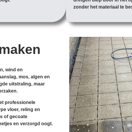
zonder het materiaal te b
nmaken
en, wind en
aanslag, mos, algen en
gde uitstraling, maar
orzaken.
et professionele
e vloer, reling en
s of gecoate
netjes en verzorgd oogt.