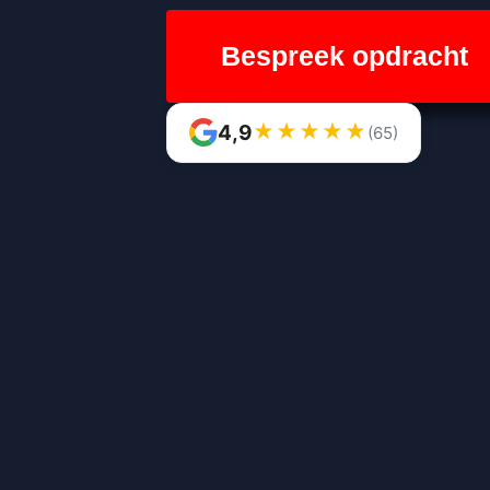
Bespreek opdracht
★
★
★
★
★
4,9
(65)