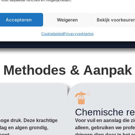
Accepteren
Weigeren
Bekijk voorkeure
Cookiebeleid
Privacyverklaring
Methodes & Aanpak
Chemische re
hoge druk. Deze krachtige
Voor vuil en aanslag die z
lag en algen grondig,
alleen, gebruiken we prof
oogt.
dringen diep door in het o