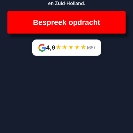
en Zuid-Holland.
Bespreek opdracht
★
★
★
★
★
4,9
(65)