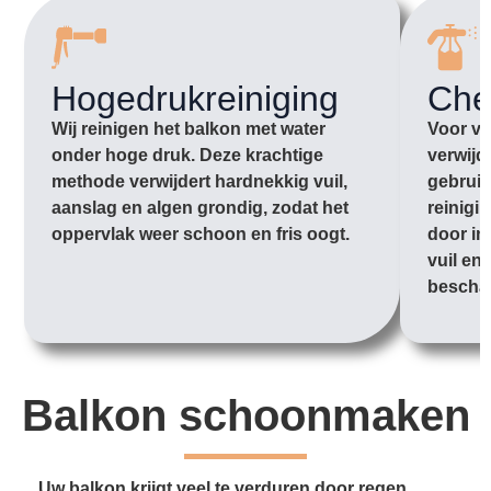
Hogedrukreiniging
Che
Wij reinigen het balkon met water
Voor vu
onder hoge druk. Deze krachtige
verwijd
methode verwijdert hardnekkig vuil,
gebruik
aanslag en algen grondig, zodat het
reinigi
oppervlak weer schoon en fris oogt.
door in
vuil en
bescha
Balkon schoonmaken
Uw balkon krijgt veel te verduren door regen,