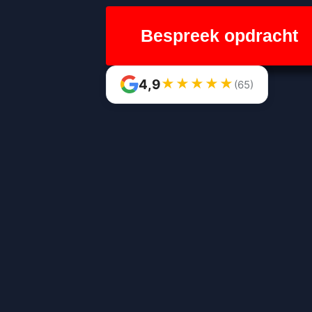
Bespreek opdracht
★
★
★
★
★
4,9
(65)