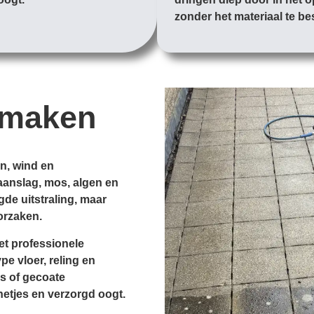
zonder het materiaal te b
nmaken
en, wind en
aanslag, mos, algen en
gde uitstraling, maar
orzaken.
et professionele
e vloer, reling en
s of gecoate
netjes en verzorgd oogt.