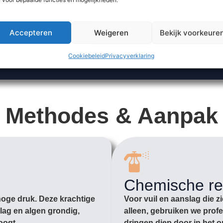
Accepteren
Weigeren
Bekijk voorkeure
Cookiebeleid
Privacyverklaring
Methodes & Aanpak
Chemische re
hoge druk. Deze krachtige
Voor vuil en aanslag die z
lag en algen grondig,
alleen, gebruiken we prof
oogt.
dringen diep door in het o