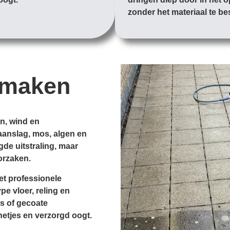
zonder het materiaal te b
nmaken
en, wind en
aanslag, mos, algen en
gde uitstraling, maar
orzaken.
et professionele
e vloer, reling en
s of gecoate
netjes en verzorgd oogt.