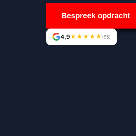
Bespreek opdracht
★
★
★
★
★
4,9
(65)