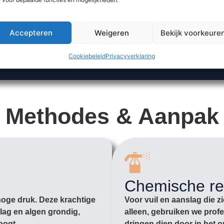
Accepteren
Weigeren
Bekijk voorkeure
Cookiebeleid
Privacyverklaring
Methodes & Aanpak
Chemische re
hoge druk. Deze krachtige
Voor vuil en aanslag die z
lag en algen grondig,
alleen, gebruiken we prof
oogt.
dringen diep door in het o