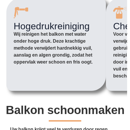
Hogedrukreiniging
Che
Wij reinigen het balkon met water
Voor vu
onder hoge druk. Deze krachtige
verwijd
methode verwijdert hardnekkig vuil,
gebruik
aanslag en algen grondig, zodat het
reinigi
oppervlak weer schoon en fris oogt.
door in
vuil en
bescha
Balkon schoonmaken
Uw balkon krijgt veel te verduren door regen,