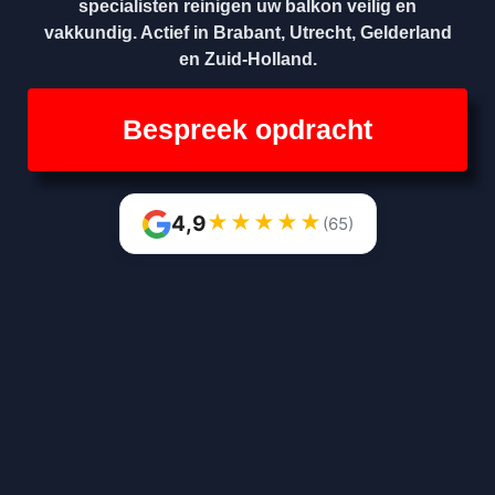
specialisten reinigen uw balkon veilig en
vakkundig. Actief in Brabant, Utrecht, Gelderland
en Zuid-Holland.
Bespreek opdracht
★
★
★
★
★
4,9
(65)