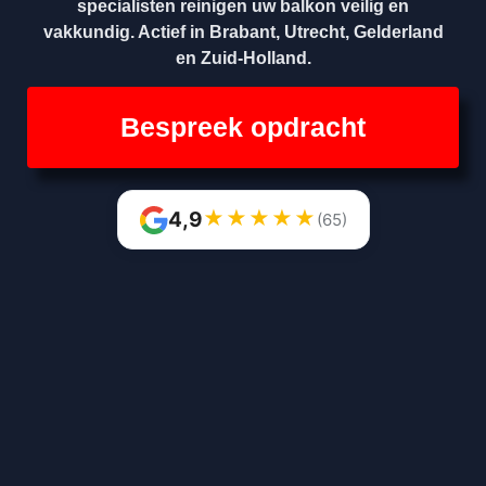
specialisten reinigen uw balkon veilig en
vakkundig. Actief in Brabant, Utrecht, Gelderland
en Zuid-Holland.
Bespreek opdracht
★
★
★
★
★
4,9
(65)