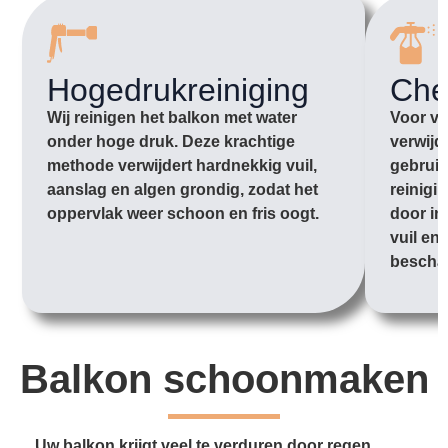
Hogedrukreiniging
Che
Wij reinigen het balkon met water
Voor vu
onder hoge druk. Deze krachtige
verwijd
methode verwijdert hardnekkig vuil,
gebruik
aanslag en algen grondig, zodat het
reinigi
oppervlak weer schoon en fris oogt.
door in
vuil en
bescha
Balkon schoonmaken
Uw balkon krijgt veel te verduren door regen,