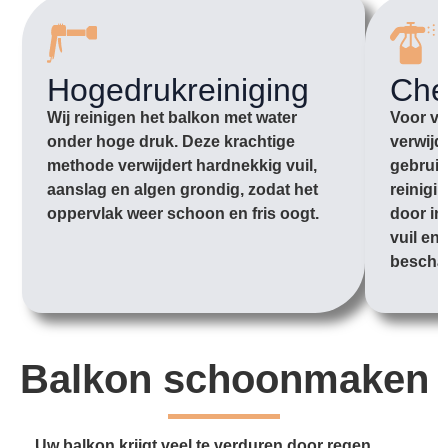
Hogedrukreiniging
Che
Wij reinigen het balkon met water
Voor vu
onder hoge druk. Deze krachtige
verwijd
methode verwijdert hardnekkig vuil,
gebruik
aanslag en algen grondig, zodat het
reinigi
oppervlak weer schoon en fris oogt.
door in
vuil en
bescha
Balkon schoonmaken
Uw balkon krijgt veel te verduren door regen,