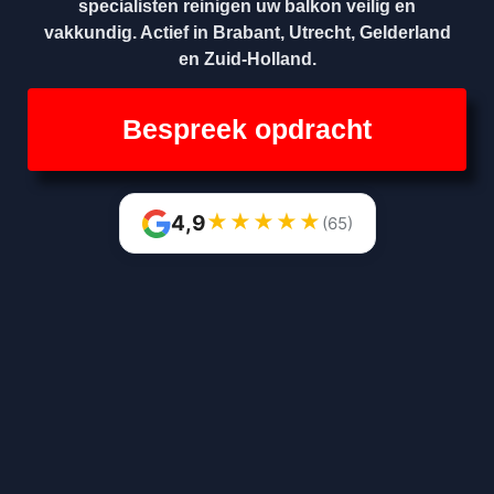
specialisten reinigen uw balkon veilig en
vakkundig. Actief in Brabant, Utrecht, Gelderland
en Zuid-Holland.
Bespreek opdracht
★
★
★
★
★
4,9
(65)