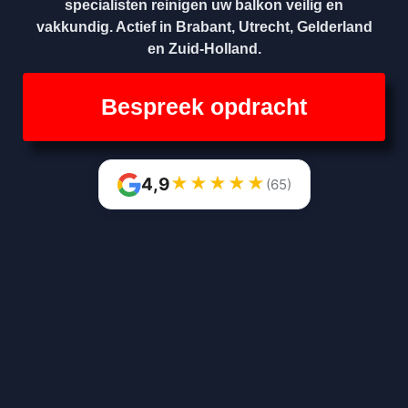
specialisten reinigen uw balkon veilig en
vakkundig. Actief in Brabant, Utrecht, Gelderland
en Zuid-Holland.
Bespreek opdracht
★
★
★
★
★
4,9
(65)