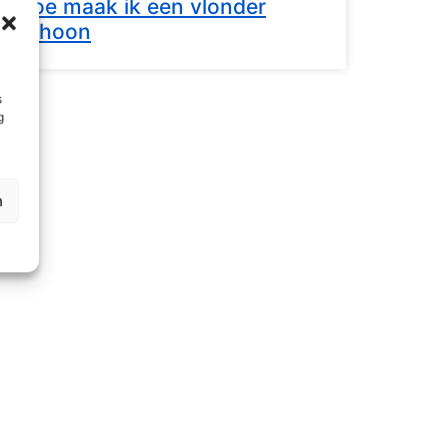
Hoe maak ik een vlonder
schoon
s
g
n