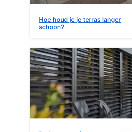
Hoe houd je je terras langer
schoon?