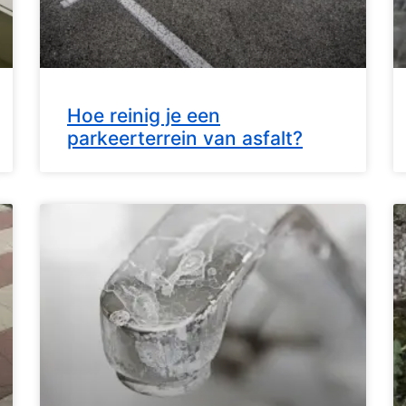
Hoe reinig je een
parkeerterrein van asfalt?