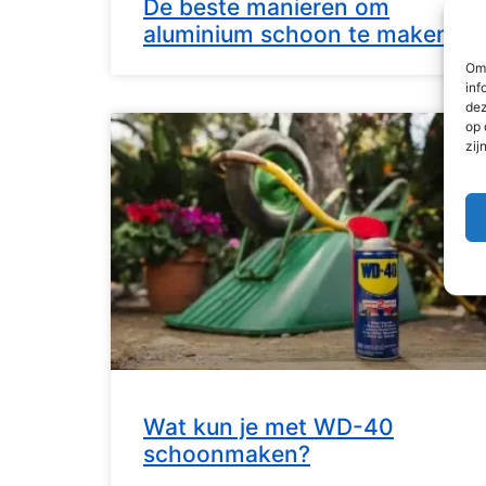
De beste manieren om
aluminium schoon te maken
Om 
inf
dez
op 
zij
Wat kun je met WD-40
schoonmaken?