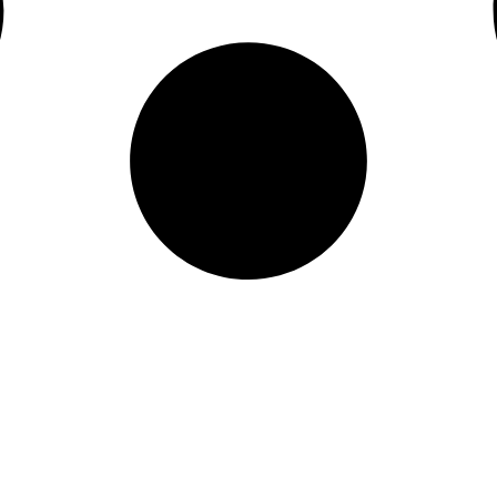
Algemene
Spre
informatie
spec