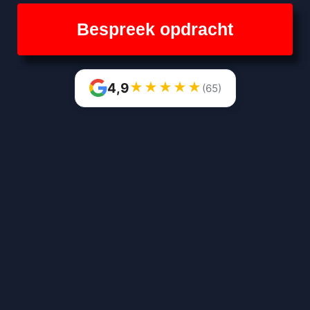
Bespreek opdracht
★
★
★
★
★
4,9
(65)