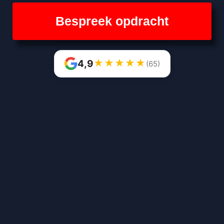
Bespreek opdracht
★
★
★
★
★
4,9
(65)