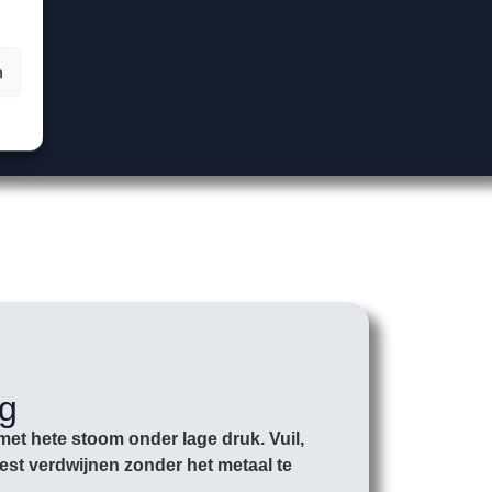
n
ng
met hete stoom onder lage druk. Vuil,
st verdwijnen zonder het metaal te