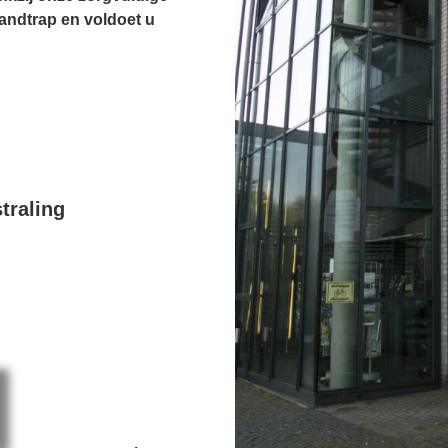
andtrap en voldoet u
traling