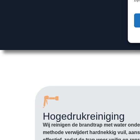
Hogedrukreiniging
Wij reinigen de brandtrap met water ond
methode verwijdert hardnekkig vuil, aan
effectief, zodat de trap weer veilig en rep