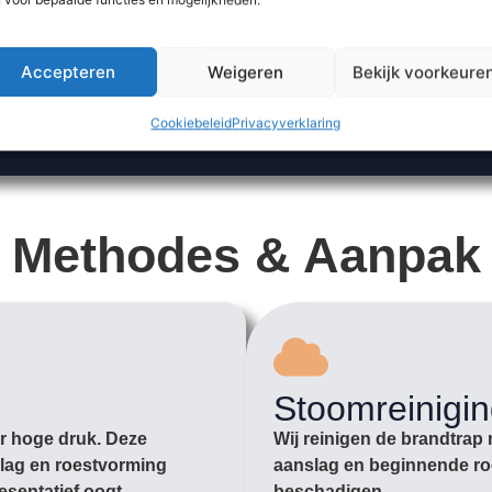
Accepteren
Weigeren
Bekijk voorkeure
Cookiebeleid
Privacyverklaring
Methodes & Aanpak
Stoomreinigi
er hoge druk. Deze
Wij reinigen de brandtrap 
slag en roestvorming
aanslag en beginnende roe
resentatief oogt.
beschadigen.