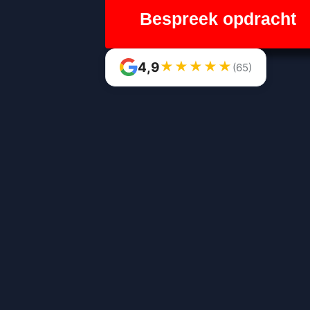
Bespreek opdracht
★
★
★
★
★
4,9
(65)