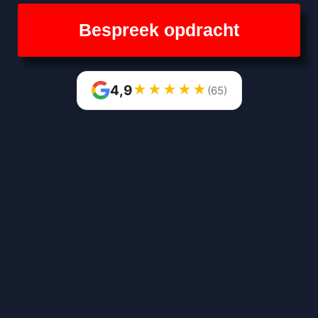
Bespreek opdracht
★
★
★
★
★
4,9
(65)