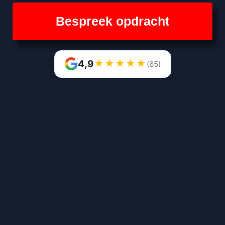
Bespreek opdracht
★
★
★
★
★
4,9
(65)