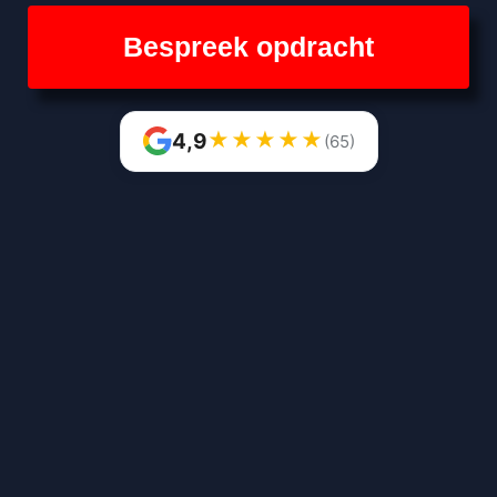
Bespreek opdracht
★
★
★
★
★
4,9
(65)