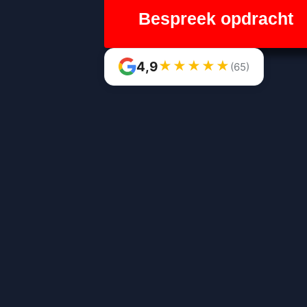
Bespreek opdracht
★
★
★
★
★
4,9
(65)