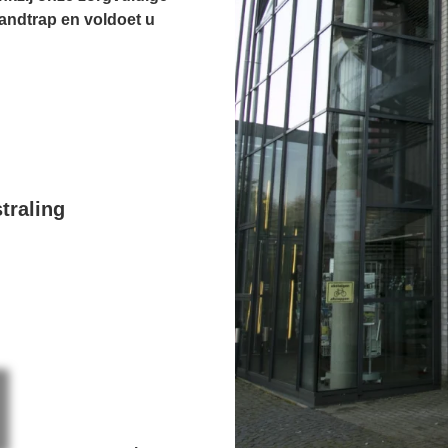
andtrap en voldoet u
traling