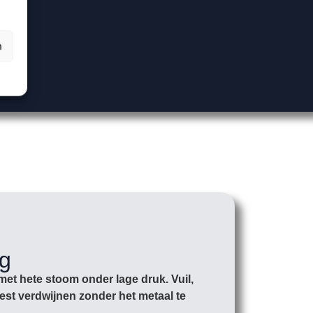
n
ng
met hete stoom onder lage druk. Vuil,
st verdwijnen zonder het metaal te