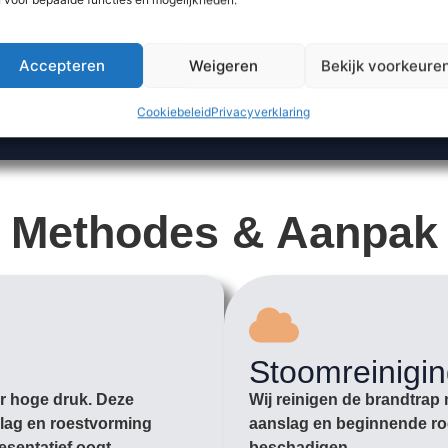
Accepteren
Weigeren
Bekijk voorkeure
Cookiebeleid
Privacyverklaring
Methodes & Aanpak
Stoomreinigi
er hoge druk. Deze
Wij reinigen de brandtrap 
slag en roestvorming
aanslag en beginnende roe
resentatief oogt.
beschadigen.