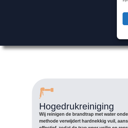
Hogedrukreiniging
Wij reinigen de brandtrap met water ond
methode verwijdert hardnekkig vuil, aan
effectief, zodat de trap weer veilig en rep