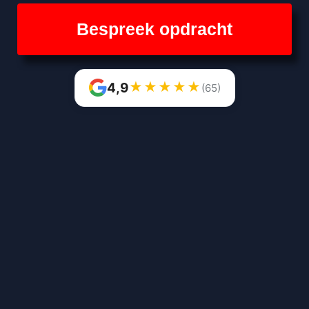
Bespreek opdracht
★
★
★
★
★
4,9
(65)