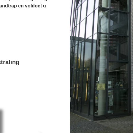
andtrap en voldoet u
traling