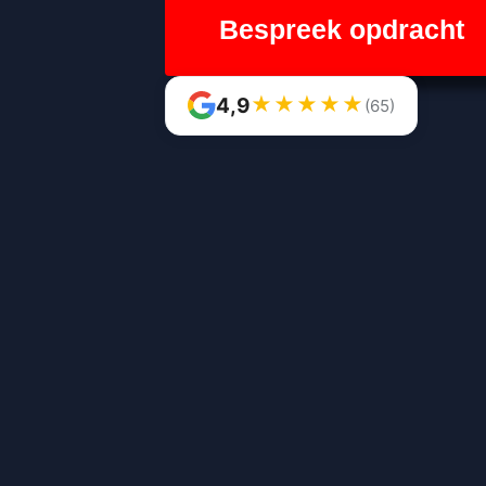
Bespreek opdracht
★
★
★
★
★
4,9
(65)