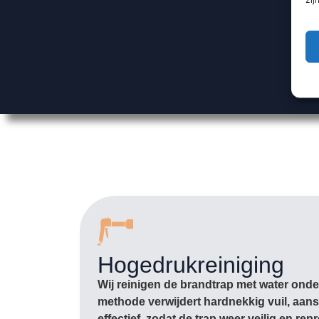
Hogedrukreiniging
Wij reinigen de brandtrap met water ond
methode verwijdert hardnekkig vuil, aan
effectief, zodat de trap weer veilig en rep