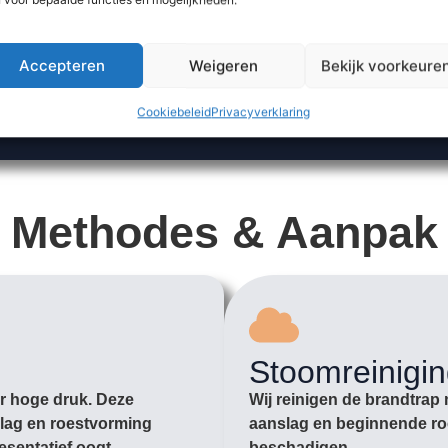
Accepteren
Weigeren
Bekijk voorkeure
Cookiebeleid
Privacyverklaring
Methodes & Aanpak
Stoomreinigi
er hoge druk. Deze
Wij reinigen de brandtrap 
slag en roestvorming
aanslag en beginnende roe
resentatief oogt.
beschadigen.