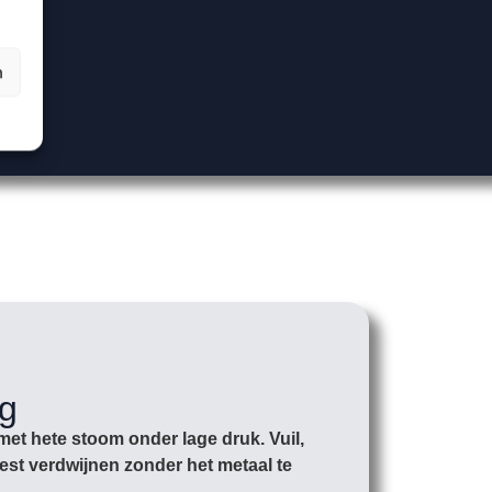
n
ng
met hete stoom onder lage druk. Vuil,
st verdwijnen zonder het metaal te