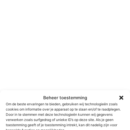
Brandtrap reinigen
Teylingen
Brandtrap reinigen
Utrechtse Heuvelrug
Brandtrap reinigen
Vijfheerenlanden
Brandtrap reinigen Voorne
aan Zee
Beheer toestemming
Om de beste ervaringen te bieden, gebruiken wij technologieën zoals
cookies om informatie over je apparaat op te slaan en/of te raadplegen.
Brandtrap reinigen West
Door in te stemmen met deze technologieën kunnen wij gegevens
verwerken zoals surfgedrag of unieke ID’s op deze site. Als je geen
Betuwe
toestemming geeft of je toestemming intrekt, kan dit nadelig zijn voor
bepaalde functies en mogelijkheden.