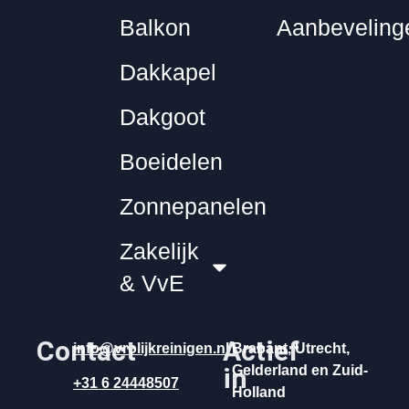
Balkon
Aanbeveling
Dakkapel
Dakgoot
Boeidelen
Zonnepanelen
Zakelijk
& VvE
Contact
Actief
info@vrolijkreinigen.nl
Brabant, Utrecht,
in
Gelderland en Zuid-
+31 6 24448507
Holland