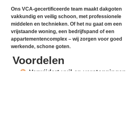
Ons VCA-gecertificeerde team maakt dakgoten
vakkundig en veilig schoon, met professionele
middelen en technieken. Of het nu gaat om een
vrijstaande woning, een bedrijfspand of een
appartementencomplex – wij zorgen voor goed
werkende, schone goten.
Voordelen
Verwijdert vuil en verstoppingen
Voorkomt lekkages
Beschermt gevels en
dakconstructie
Vrije waterafvoer
Verlengde levensduur