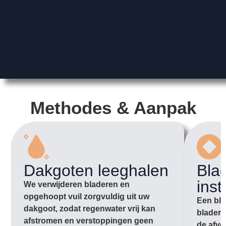
Methodes & Aanpak
Dakgoten leeghalen
Bla
inst
We verwijderen bladeren en
opgehoopt vuil zorgvuldig uit uw
Een bla
dakgoot, zodat regenwater vrij kan
bladere
afstromen en verstoppingen geen
de afvo