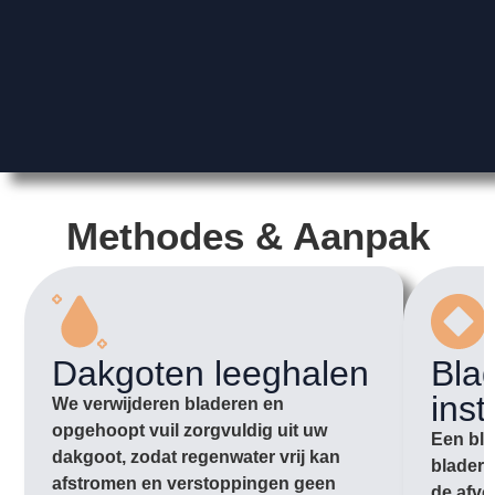
Methodes & Aanpak
Dakgoten leeghalen
Bla
inst
We verwijderen bladeren en
opgehoopt vuil zorgvuldig uit uw
Een bla
dakgoot, zodat regenwater vrij kan
bladere
afstromen en verstoppingen geen
de afvo