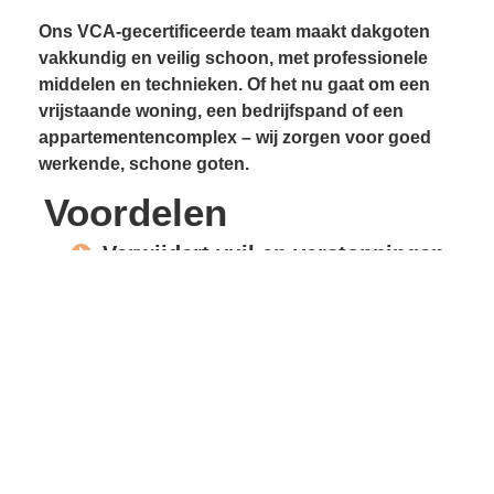
Ons VCA-gecertificeerde team maakt dakgoten
vakkundig en veilig schoon, met professionele
middelen en technieken. Of het nu gaat om een
vrijstaande woning, een bedrijfspand of een
appartementencomplex – wij zorgen voor goed
werkende, schone goten.
Voordelen
Verwijdert vuil en verstoppingen
Voorkomt lekkages
Beschermt gevels en
dakconstructie
Vrije waterafvoer
Verlengde levensduur