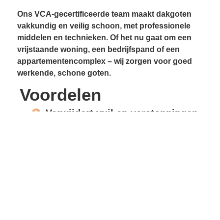
Ons VCA-gecertificeerde team maakt dakgoten
vakkundig en veilig schoon, met professionele
middelen en technieken. Of het nu gaat om een
vrijstaande woning, een bedrijfspand of een
appartementencomplex – wij zorgen voor goed
werkende, schone goten.
Voordelen
Verwijdert vuil en verstoppingen
Voorkomt lekkages
Beschermt gevels en
dakconstructie
Vrije waterafvoer
Verlengde levensduur