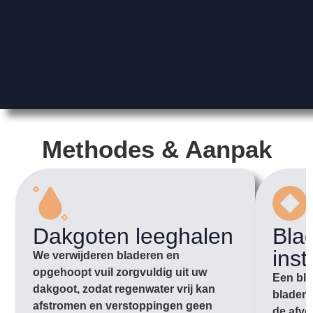
Methodes & Aanpak
Dakgoten leeghalen
Bla
inst
We verwijderen bladeren en
opgehoopt vuil zorgvuldig uit uw
Een bla
dakgoot, zodat regenwater vrij kan
bladere
afstromen en verstoppingen geen
de afvo