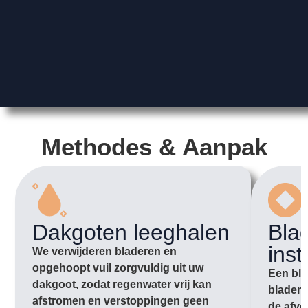
Methodes & Aanpak
Dakgoten leeghalen
Bla
inst
We verwijderen bladeren en
opgehoopt vuil zorgvuldig uit uw
Een bla
dakgoot, zodat regenwater vrij kan
bladere
afstromen en verstoppingen geen
de afvo