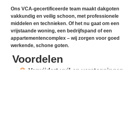
Ons VCA-gecertificeerde team maakt dakgoten
vakkundig en veilig schoon, met professionele
middelen en technieken. Of het nu gaat om een
vrijstaande woning, een bedrijfspand of een
appartementencomplex – wij zorgen voor goed
werkende, schone goten.
Voordelen
Verwijdert vuil en verstoppingen
Voorkomt lekkages
Beschermt gevels en
dakconstructie
Vrije waterafvoer
Verlengde levensduur