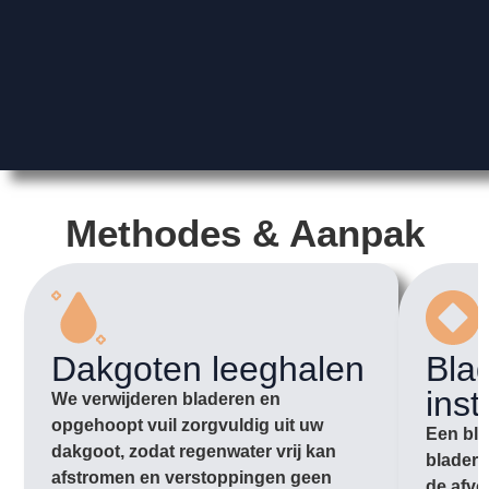
Methodes & Aanpak
Dakgoten leeghalen
Bla
inst
We verwijderen bladeren en
opgehoopt vuil zorgvuldig uit uw
Een bla
dakgoot, zodat regenwater vrij kan
bladere
afstromen en verstoppingen geen
de afvo