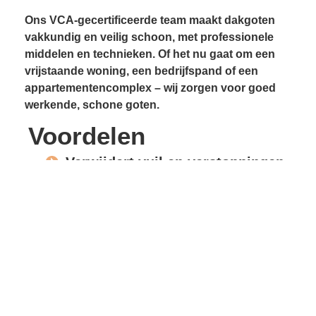
Ons VCA-gecertificeerde team maakt dakgoten
vakkundig en veilig schoon, met professionele
middelen en technieken. Of het nu gaat om een
vrijstaande woning, een bedrijfspand of een
appartementencomplex – wij zorgen voor goed
werkende, schone goten.
Voordelen
Verwijdert vuil en verstoppingen
Voorkomt lekkages
Beschermt gevels en
dakconstructie
Vrije waterafvoer
Verlengde levensduur