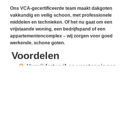
Ons VCA-gecertificeerde team maakt dakgoten
vakkundig en veilig schoon, met professionele
middelen en technieken. Of het nu gaat om een
vrijstaande woning, een bedrijfspand of een
appartementencomplex – wij zorgen voor goed
werkende, schone goten.
Voordelen
Verwijdert vuil en verstoppingen
Voorkomt lekkages
Beschermt gevels en
dakconstructie
Vrije waterafvoer
Verlengde levensduur