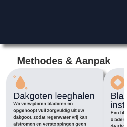
Methodes & Aanpak
Dakgoten leeghalen
Bla
inst
We verwijderen bladeren en
opgehoopt vuil zorgvuldig uit uw
Een bla
dakgoot, zodat regenwater vrij kan
bladere
afstromen en verstoppingen geen
de afvo