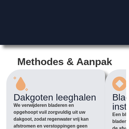
Methodes & Aanpak
Dakgoten leeghalen
Bla
inst
We verwijderen bladeren en
opgehoopt vuil zorgvuldig uit uw
Een bla
dakgoot, zodat regenwater vrij kan
bladere
afstromen en verstoppingen geen
de afvo