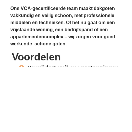
Ons VCA-gecertificeerde team maakt dakgoten
vakkundig en veilig schoon, met professionele
middelen en technieken. Of het nu gaat om een
vrijstaande woning, een bedrijfspand of een
appartementencomplex – wij zorgen voor goed
werkende, schone goten.
Voordelen
Verwijdert vuil en verstoppingen
Voorkomt lekkages
Beschermt gevels en
dakconstructie
Vrije waterafvoer
Verlengde levensduur