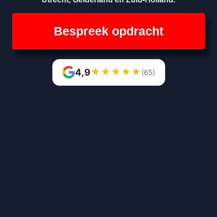
Bespreek opdracht
★
★
★
★
★
4,9
(65)