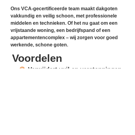
Ons VCA-gecertificeerde team maakt dakgoten
vakkundig en veilig schoon, met professionele
middelen en technieken. Of het nu gaat om een
vrijstaande woning, een bedrijfspand of een
appartementencomplex – wij zorgen voor goed
werkende, schone goten.
Voordelen
Verwijdert vuil en verstoppingen
Voorkomt lekkages
Beschermt gevels en
dakconstructie
Vrije waterafvoer
Verlengde levensduur