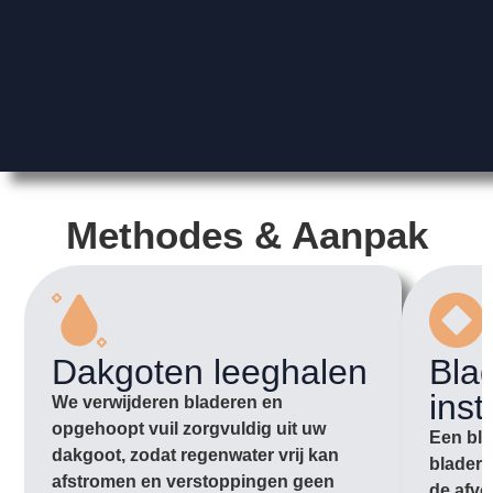
Methodes & Aanpak
Dakgoten leeghalen
Bla
inst
We verwijderen bladeren en
opgehoopt vuil zorgvuldig uit uw
Een bla
dakgoot, zodat regenwater vrij kan
bladere
afstromen en verstoppingen geen
de afvo