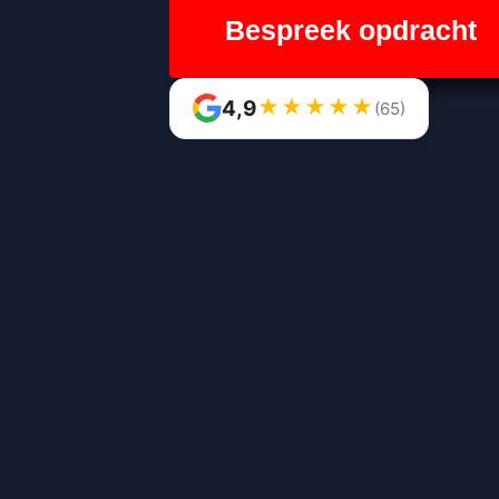
Bespreek opdracht
★
★
★
★
★
4,9
(65)