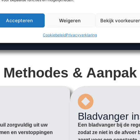
Accepteren
Weigeren
Bekijk voorkeure
Cookiebeleid
Privacyverklaring
Methodes & Aanpak
Bladvanger in
il zorgvuldig uit uw
Een bladvanger bij de rege
romen en verstoppingen
zodat ze niet in de afvoe
zorgt voor een constante, 