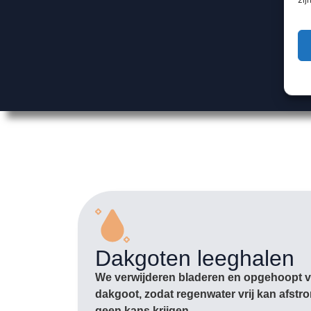
Dakgoten leeghalen
We verwijderen bladeren en opgehoopt vu
dakgoot, zodat regenwater vrij kan afst
geen kans krijgen.