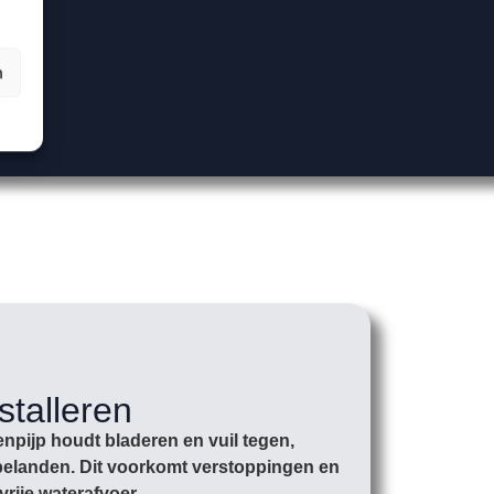
n
stalleren
npijp houdt bladeren en vuil tegen,
r belanden. Dit voorkomt verstoppingen en
vrije waterafvoer.