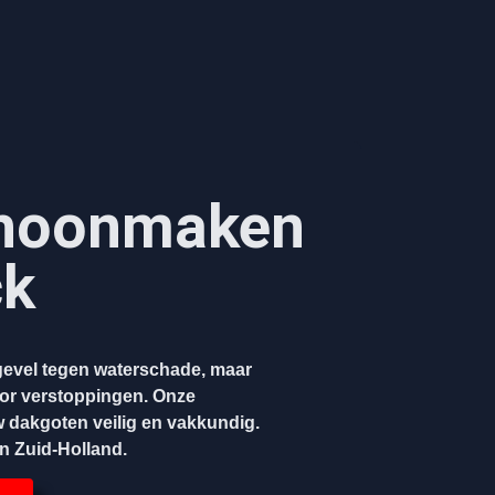
hoonmaken​
ck
evel tegen waterschade, maar
oor verstoppingen. Onze
w dakgoten veilig en vakkundig.
en Zuid-Holland.