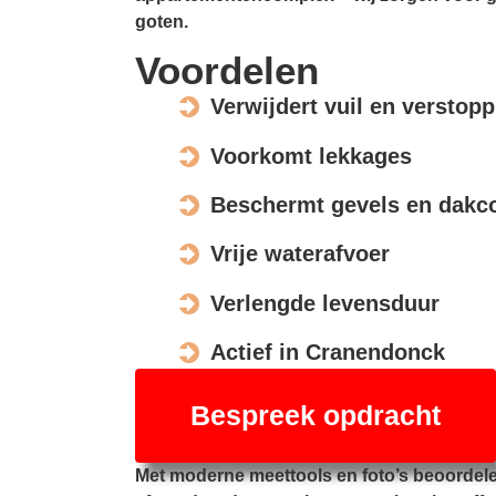
goten.
Voordelen
Verwijdert vuil en verstop
Voorkomt lekkages
Beschermt gevels en dakco
Vrije waterafvoer
Verlengde levensduur
Actief in Cranendonck
Bespreek opdracht
Met moderne meettools en foto’s beoordel