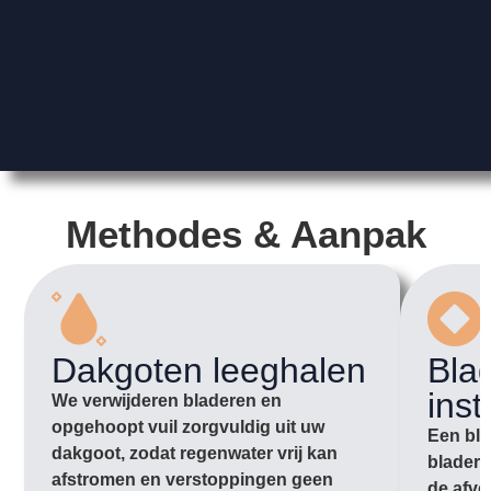
Methodes & Aanpak
Dakgoten leeghalen
Bla
inst
We verwijderen bladeren en
opgehoopt vuil zorgvuldig uit uw
Een bla
dakgoot, zodat regenwater vrij kan
bladere
afstromen en verstoppingen geen
de afvo