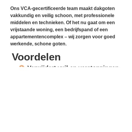
Ons VCA-gecertificeerde team maakt dakgoten
vakkundig en veilig schoon, met professionele
middelen en technieken. Of het nu gaat om een
vrijstaande woning, een bedrijfspand of een
appartementencomplex – wij zorgen voor goed
werkende, schone goten.
Voordelen
Verwijdert vuil en verstoppingen
Voorkomt lekkages
Beschermt gevels en
dakconstructie
Vrije waterafvoer
Verlengde levensduur