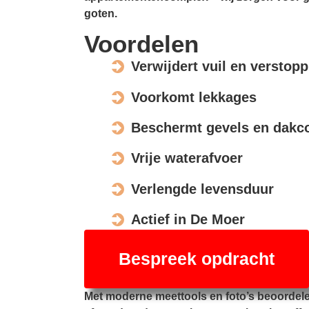
goten.
Voordelen
Verwijdert vuil en verstop
Voorkomt lekkages
Beschermt gevels en dakco
Vrije waterafvoer
Verlengde levensduur
Actief in De Moer
Bespreek opdracht
Met moderne meettools en foto’s beoordel