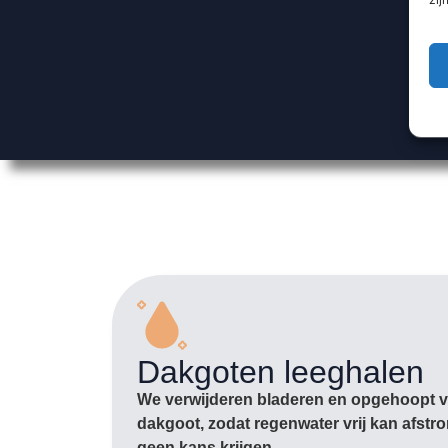
Dakgoten leeghalen
We verwijderen bladeren en opgehoopt vu
dakgoot, zodat regenwater vrij kan afst
geen kans krijgen.