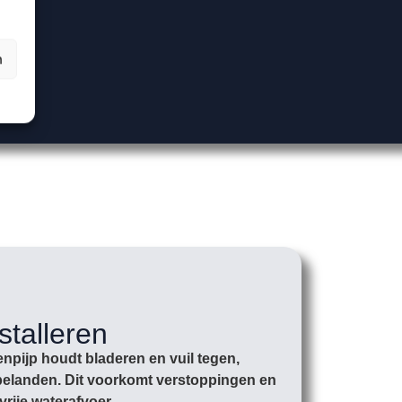
n
stalleren
npijp houdt bladeren en vuil tegen,
r belanden. Dit voorkomt verstoppingen en
vrije waterafvoer.