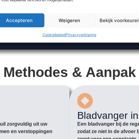
Accepteren
Weigeren
Bekijk voorkeure
Cookiebeleid
Privacyverklaring
Methodes & Aanpak
Bladvanger in
il zorgvuldig uit uw
Een bladvanger bij de rege
romen en verstoppingen
zodat ze niet in de afvoe
zorgt voor een constante, 