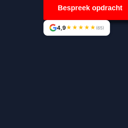
Bespreek opdracht
★
★
★
★
★
4,9
(65)