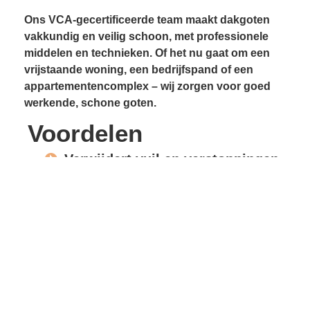
Ons VCA-gecertificeerde team maakt dakgoten
vakkundig en veilig schoon, met professionele
middelen en technieken. Of het nu gaat om een
vrijstaande woning, een bedrijfspand of een
appartementencomplex – wij zorgen voor goed
werkende, schone goten.
Voordelen
Verwijdert vuil en verstoppingen
Voorkomt lekkages
Beschermt gevels en
dakconstructie
Vrije waterafvoer
Verlengde levensduur