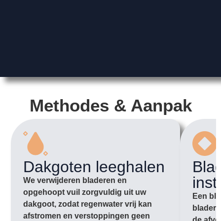
Methodes & Aanpak
Dakgoten leeghalen
Bla
inst
We verwijderen bladeren en
opgehoopt vuil zorgvuldig uit uw
Een bla
dakgoot, zodat regenwater vrij kan
bladere
afstromen en verstoppingen geen
de afvo