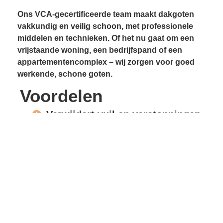
Ons VCA-gecertificeerde team maakt dakgoten
vakkundig en veilig schoon, met professionele
middelen en technieken. Of het nu gaat om een
vrijstaande woning, een bedrijfspand of een
appartementencomplex – wij zorgen voor goed
werkende, schone goten.
Voordelen
Verwijdert vuil en verstoppingen
Voorkomt lekkages
Beschermt gevels en
dakconstructie
Vrije waterafvoer
Verlengde levensduur