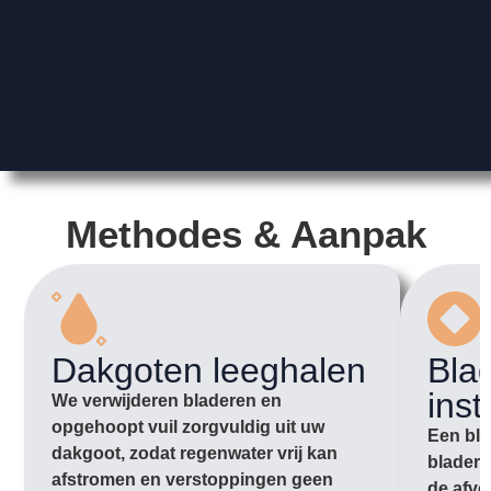
Methodes & Aanpak
Dakgoten leeghalen
Bla
inst
We verwijderen bladeren en
opgehoopt vuil zorgvuldig uit uw
Een bla
dakgoot, zodat regenwater vrij kan
bladere
afstromen en verstoppingen geen
de afvo