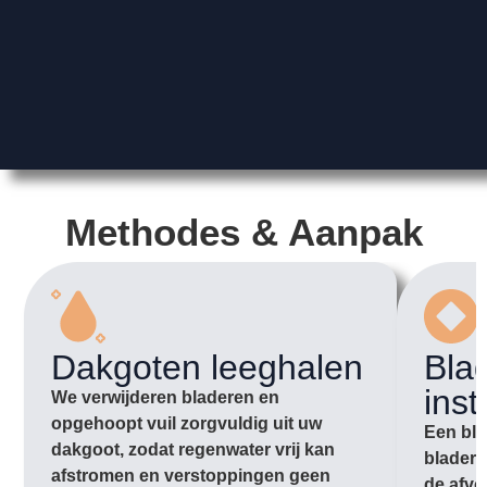
Methodes & Aanpak
Dakgoten leeghalen
Bla
inst
We verwijderen bladeren en
opgehoopt vuil zorgvuldig uit uw
Een bla
dakgoot, zodat regenwater vrij kan
bladere
afstromen en verstoppingen geen
de afvo