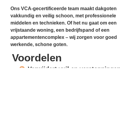
Ons VCA-gecertificeerde team maakt dakgoten
vakkundig en veilig schoon, met professionele
middelen en technieken. Of het nu gaat om een
vrijstaande woning, een bedrijfspand of een
appartementencomplex – wij zorgen voor goed
werkende, schone goten.
Voordelen
Verwijdert vuil en verstoppingen
Voorkomt lekkages
Beschermt gevels en
dakconstructie
Vrije waterafvoer
Verlengde levensduur