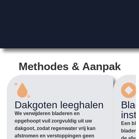
Methodes & Aanpak
Dakgoten leeghalen
Bla
inst
We verwijderen bladeren en
opgehoopt vuil zorgvuldig uit uw
Een bla
dakgoot, zodat regenwater vrij kan
bladere
afstromen en verstoppingen geen
de afvo