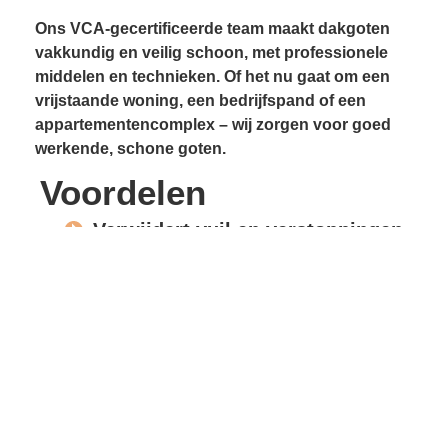
Ons VCA-gecertificeerde team maakt dakgoten
vakkundig en veilig schoon, met professionele
middelen en technieken. Of het nu gaat om een
vrijstaande woning, een bedrijfspand of een
appartementencomplex – wij zorgen voor goed
werkende, schone goten.
Voordelen
Verwijdert vuil en verstoppingen
Voorkomt lekkages
Beschermt gevels en
dakconstructie
Vrije waterafvoer
Verlengde levensduur