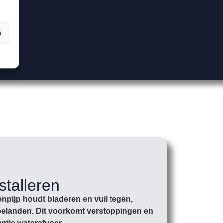
n
stalleren
npijp houdt bladeren en vuil tegen,
r belanden. Dit voorkomt verstoppingen en
vrije waterafvoer.