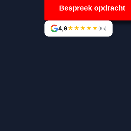
Bespreek opdracht
★
★
★
★
★
4,9
(65)