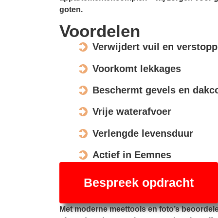
goten.
Voordelen
Verwijdert vuil en verstop
Voorkomt lekkages
Beschermt gevels en dakco
Vrije waterafvoer
Verlengde levensduur
Actief in Eemnes
Bespreek opdracht
Met moderne meettools en foto’s beoordel