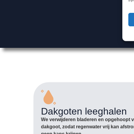
Dakgoten leeghalen
We verwijderen bladeren en opgehoopt vu
dakgoot, zodat regenwater vrij kan afst
geen kans krijgen.