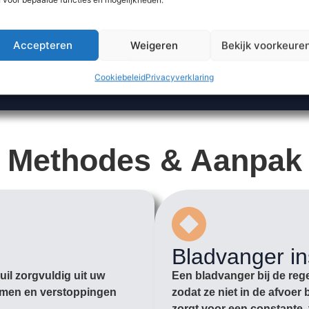
Accepteren
Weigeren
Bekijk voorkeure
Cookiebeleid
Privacyverklaring
Methodes & Aanpak
Bladvanger in
il zorgvuldig uit uw
Een bladvanger bij de rege
romen en verstoppingen
zodat ze niet in de afvoe
zorgt voor een constante, 