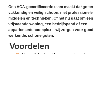
Ons VCA-gecertificeerde team maakt dakgoten
vakkundig en veilig schoon, met professionele
middelen en technieken. Of het nu gaat om een
vrijstaande woning, een bedrijfspand of een
appartementencomplex – wij zorgen voor goed
werkende, schone goten.
Voordelen
Verwijdert vuil en verstoppingen
Voorkomt lekkages
Beschermt gevels en
dakconstructie
Vrije waterafvoer
Verlengde levensduur