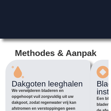
Methodes & Aanpak
Dakgoten leeghalen
Bla
inst
We verwijderen bladeren en
opgehoopt vuil zorgvuldig uit uw
Een bla
dakgoot, zodat regenwater vrij kan
bladere
afstromen en verstoppingen geen
de afvo