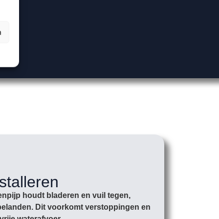
n
stalleren
npijp houdt bladeren en vuil tegen,
r belanden. Dit voorkomt verstoppingen en
vrije waterafvoer.