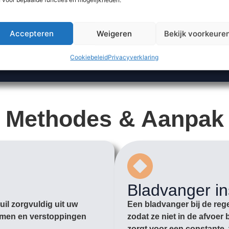
Accepteren
Weigeren
Bekijk voorkeure
Cookiebeleid
Privacyverklaring
Methodes & Aanpak
Bladvanger in
il zorgvuldig uit uw
Een bladvanger bij de rege
romen en verstoppingen
zodat ze niet in de afvoe
zorgt voor een constante, 