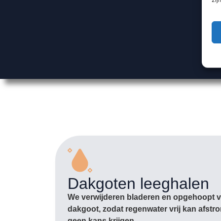
Dakgoten leeghalen
We verwijderen bladeren en opgehoopt vu
dakgoot, zodat regenwater vrij kan afst
geen kans krijgen.