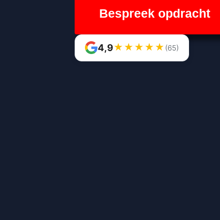
Bespreek opdracht
★
★
★
★
★
4,9
(65)