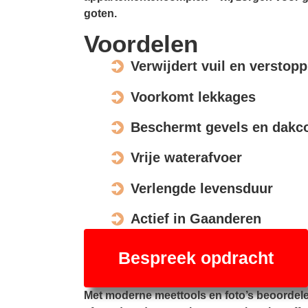
goten.
Voordelen
Verwijdert vuil en verstop
Voorkomt lekkages
Beschermt gevels en dakco
Vrije waterafvoer
Verlengde levensduur
Actief in Gaanderen
Bespreek opdracht
Met moderne meettools en foto’s beoordel