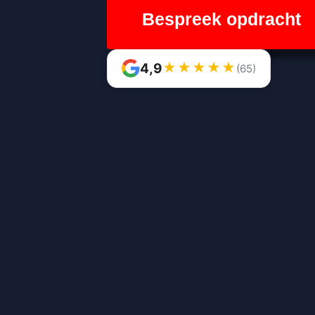
Bespreek opdracht
★
★
★
★
★
4,9
(65)