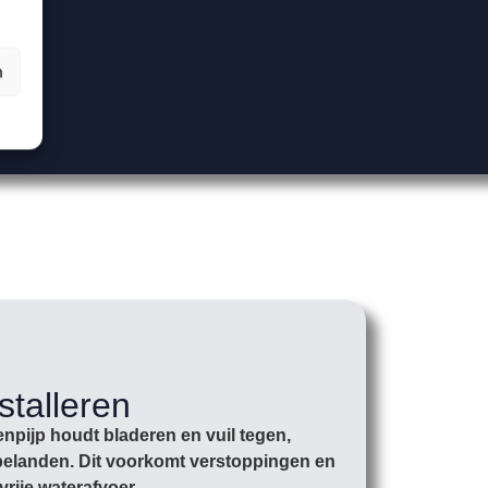
n
stalleren
npijp houdt bladeren en vuil tegen,
r belanden. Dit voorkomt verstoppingen en
vrije waterafvoer.