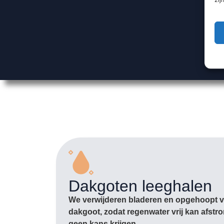
Dakgoten leeghalen
We verwijderen bladeren en opgehoopt vu
dakgoot, zodat regenwater vrij kan afst
geen kans krijgen.