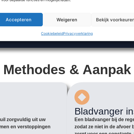
Accepteren
Weigeren
Bekijk voorkeure
Cookiebeleid
Privacyverklaring
Methodes & Aanpak
Bladvanger in
il zorgvuldig uit uw
Een bladvanger bij de rege
romen en verstoppingen
zodat ze niet in de afvoe
zorgt voor een constante, 