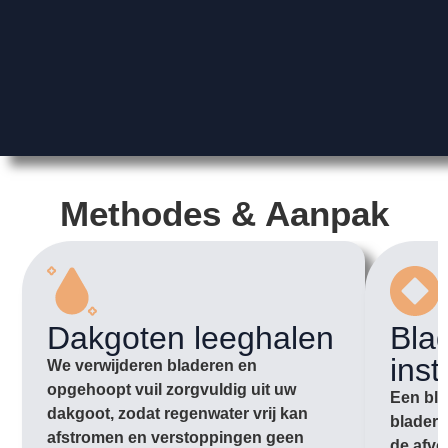
Methodes & Aanpak
Dakgoten leeghalen
Bla
inst
We verwijderen bladeren en
opgehoopt vuil zorgvuldig uit uw
Een bla
dakgoot, zodat regenwater vrij kan
bladere
afstromen en verstoppingen geen
de afvo