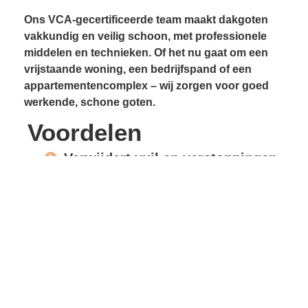
Ons VCA-gecertificeerde team maakt dakgoten
vakkundig en veilig schoon, met professionele
middelen en technieken. Of het nu gaat om een
vrijstaande woning, een bedrijfspand of een
appartementencomplex – wij zorgen voor goed
werkende, schone goten.
Voordelen
Verwijdert vuil en verstoppingen
Voorkomt lekkages
Beschermt gevels en
dakconstructie
Vrije waterafvoer
Verlengde levensduur