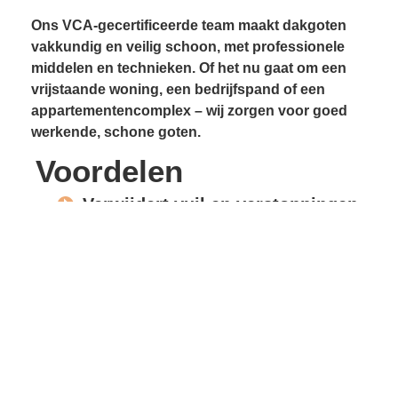
Ons VCA-gecertificeerde team maakt dakgoten
vakkundig en veilig schoon, met professionele
middelen en technieken. Of het nu gaat om een
vrijstaande woning, een bedrijfspand of een
appartementencomplex – wij zorgen voor goed
werkende, schone goten.
Voordelen
Verwijdert vuil en verstoppingen
Voorkomt lekkages
Beschermt gevels en
dakconstructie
Vrije waterafvoer
Verlengde levensduur