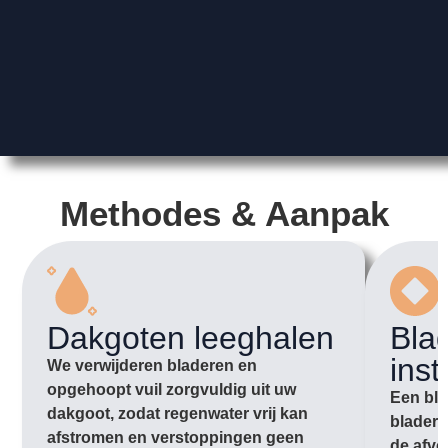
Methodes & Aanpak
Dakgoten leeghalen
Bla
inst
We verwijderen bladeren en
opgehoopt vuil zorgvuldig uit uw
Een bla
dakgoot, zodat regenwater vrij kan
bladere
afstromen en verstoppingen geen
de afvo