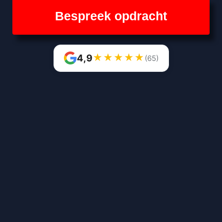
Bespreek opdracht
★
★
★
★
★
4,9
(65)