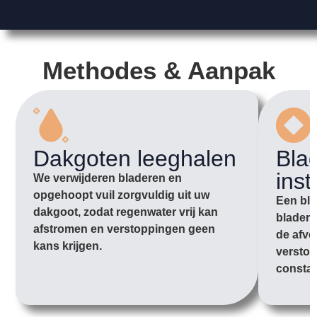
Methodes & Aanpak
Dakgoten leeghalen
Bla
inst
We verwijderen bladeren en
opgehoopt vuil zorgvuldig uit uw
Een bla
dakgoot, zodat regenwater vrij kan
bladere
afstromen en verstoppingen geen
de afvo
kans krijgen.
verstop
constan