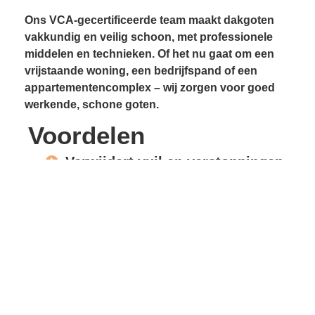
Ons VCA-gecertificeerde team maakt dakgoten
vakkundig en veilig schoon, met professionele
middelen en technieken. Of het nu gaat om een
vrijstaande woning, een bedrijfspand of een
appartementencomplex – wij zorgen voor goed
werkende, schone goten.
Voordelen
Verwijdert vuil en verstoppingen
Voorkomt lekkages
Beschermt gevels en
dakconstructie
Vrije waterafvoer
Verlengde levensduur