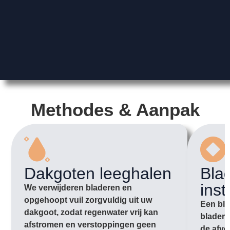
Methodes & Aanpak
Dakgoten leeghalen
Bla
inst
We verwijderen bladeren en
opgehoopt vuil zorgvuldig uit uw
Een bla
dakgoot, zodat regenwater vrij kan
bladere
afstromen en verstoppingen geen
de afvo