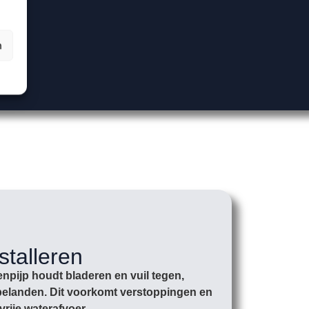
n
stalleren
npijp houdt bladeren en vuil tegen,
r belanden. Dit voorkomt verstoppingen en
vrije waterafvoer.