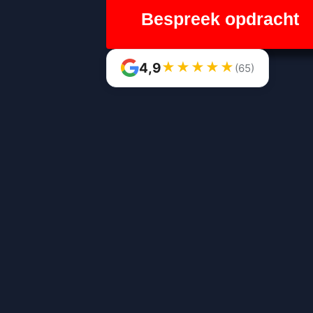
Bespreek opdracht
★
★
★
★
★
4,9
(65)