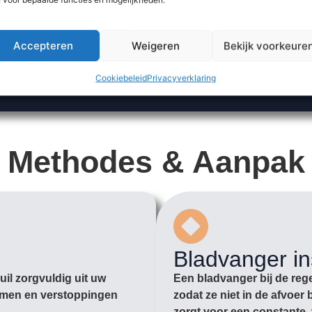
Accepteren
Weigeren
Bekijk voorkeure
Cookiebeleid
Privacyverklaring
Methodes & Aanpak
Bladvanger in
il zorgvuldig uit uw
Een bladvanger bij de rege
romen en verstoppingen
zodat ze niet in de afvoe
zorgt voor een constante, 