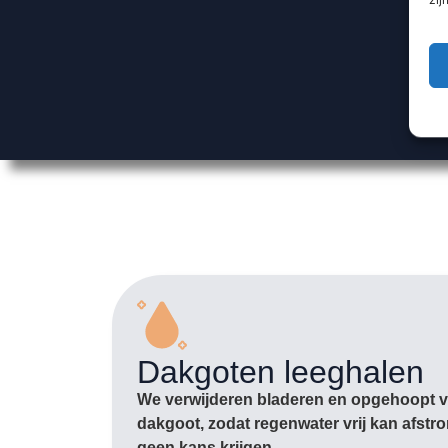
Dakgoten leeghalen
We verwijderen bladeren en opgehoopt vu
dakgoot, zodat regenwater vrij kan afst
geen kans krijgen.