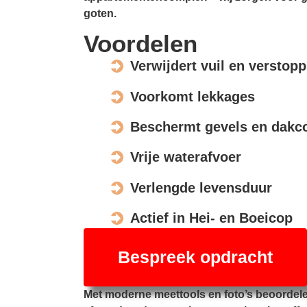
goten.
Voordelen
Verwijdert vuil en verstop
Voorkomt lekkages
Beschermt gevels en dakco
Vrije waterafvoer
Verlengde levensduur
Actief in Hei- en Boeicop
Bespreek opdracht
Met moderne meettools en foto’s beoordel