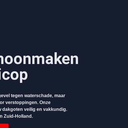
hoonmaken​
icop
evel tegen waterschade, maar
oor verstoppingen. Onze
w dakgoten veilig en vakkundig.
en Zuid-Holland.