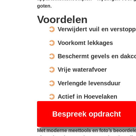
goten.
Voordelen
Verwijdert vuil en verstop
Voorkomt lekkages
Beschermt gevels en dakco
Vrije waterafvoer
Verlengde levensduur
Actief in Hoevelaken
Bespreek opdracht
Met moderne meettools en foto’s beoordel