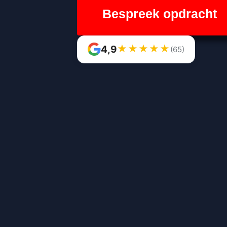
Bespreek opdracht
★
★
★
★
★
4,9
(65)