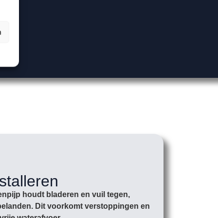
n
stalleren
npijp houdt bladeren en vuil tegen,
r belanden. Dit voorkomt verstoppingen en
vrije waterafvoer.