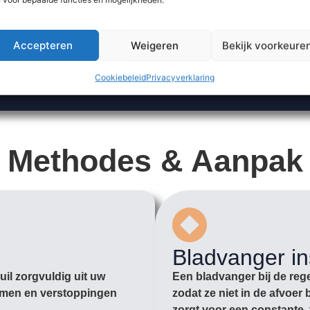
Accepteren
Weigeren
Bekijk voorkeure
Cookiebeleid
Privacyverklaring
Methodes & Aanpak
Bladvanger in
il zorgvuldig uit uw
Een bladvanger bij de rege
romen en verstoppingen
zodat ze niet in de afvoe
zorgt voor een constante, 