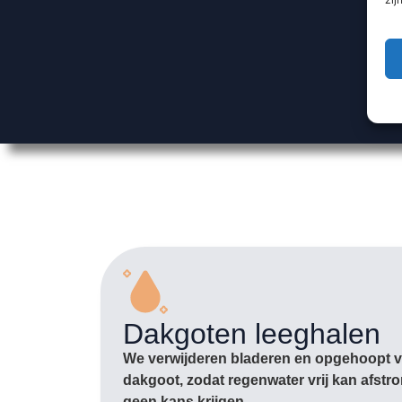
Dakgoten leeghalen
We verwijderen bladeren en opgehoopt vu
dakgoot, zodat regenwater vrij kan afst
geen kans krijgen.