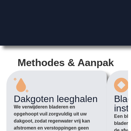
Methodes & Aanpak
Dakgoten leeghalen
Bla
inst
We verwijderen bladeren en
opgehoopt vuil zorgvuldig uit uw
Een bla
dakgoot, zodat regenwater vrij kan
bladere
afstromen en verstoppingen geen
de afvo