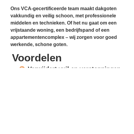
Ons VCA-gecertificeerde team maakt dakgoten
vakkundig en veilig schoon, met professionele
middelen en technieken. Of het nu gaat om een
vrijstaande woning, een bedrijfspand of een
appartementencomplex – wij zorgen voor goed
werkende, schone goten.
Voordelen
Verwijdert vuil en verstoppingen
Voorkomt lekkages
Beschermt gevels en
dakconstructie
Vrije waterafvoer
Verlengde levensduur