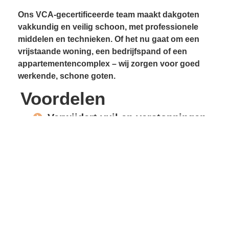
Ons VCA-gecertificeerde team maakt dakgoten
vakkundig en veilig schoon, met professionele
middelen en technieken. Of het nu gaat om een
vrijstaande woning, een bedrijfspand of een
appartementencomplex – wij zorgen voor goed
werkende, schone goten.
Voordelen
Verwijdert vuil en verstoppingen
Voorkomt lekkages
Beschermt gevels en
dakconstructie
Vrije waterafvoer
Verlengde levensduur