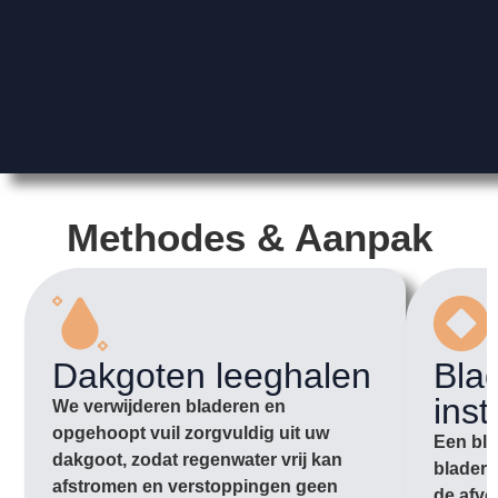
Methodes & Aanpak
Dakgoten leeghalen
Bla
inst
We verwijderen bladeren en
opgehoopt vuil zorgvuldig uit uw
Een bla
dakgoot, zodat regenwater vrij kan
bladere
afstromen en verstoppingen geen
de afvo