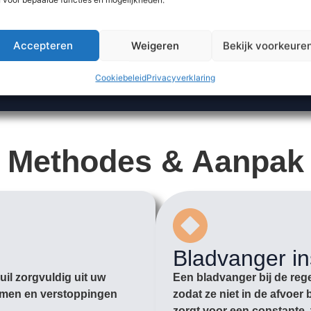
Accepteren
Weigeren
Bekijk voorkeure
Cookiebeleid
Privacyverklaring
Methodes & Aanpak
Bladvanger in
il zorgvuldig uit uw
Een bladvanger bij de rege
romen en verstoppingen
zodat ze niet in de afvoe
zorgt voor een constante, 