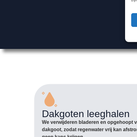
Dakgoten leeghalen
We verwijderen bladeren en opgehoopt vu
dakgoot, zodat regenwater vrij kan afst
geen kans krijgen.