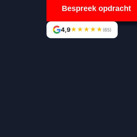
Bespreek opdracht
★
★
★
★
★
4,9
(65)