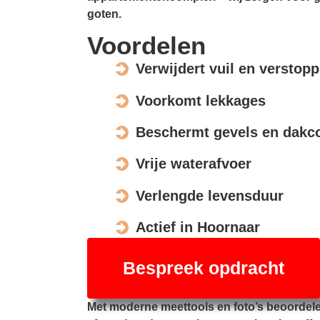
goten.
Voordelen
Verwijdert vuil en verstop
Voorkomt lekkages
Beschermt gevels en dakco
Vrije waterafvoer
Verlengde levensduur
Actief in Hoornaar
Bespreek opdracht
Met moderne meettools en foto’s beoordel