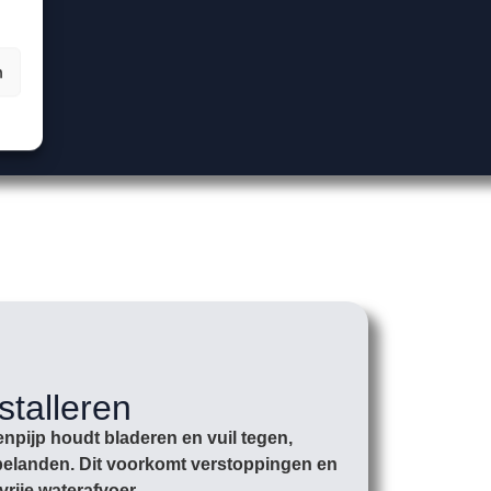
n
stalleren
npijp houdt bladeren en vuil tegen,
r belanden. Dit voorkomt verstoppingen en
vrije waterafvoer.